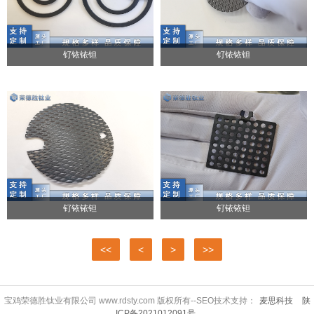
钌铱铱钽
钌铱铱钽
钌铱铱钽
钌铱铱钽
<<
<
>
>>
宝鸡荣德胜钛业有限公司 www.rdsty.com 版权所有--SEO技术支持：
麦思科技
陕
ICP备2021012091号