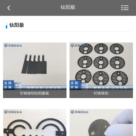


钛阳极
钛阳极
钌铱铱钽钛阳极板
钌铱铱钽