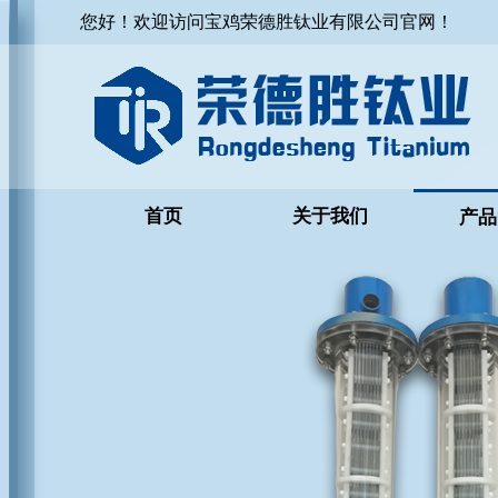
您好！欢迎访问宝鸡荣德胜钛业有限公司官网！
首页
关于我们
产品