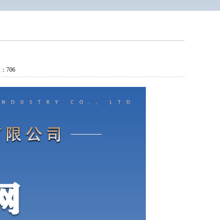
数：
706