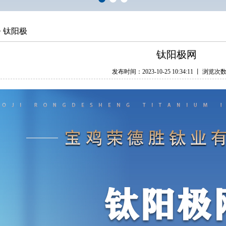
>
钛阳极
钛阳极网
发布时间：2023-10-25 10:34:11 丨 浏览次