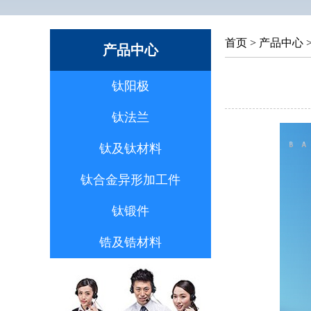
首页
>
产品中心
产品中心
钛阳极
钛法兰
钛及钛材料
钛合金异形加工件
钛锻件
锆及锆材料