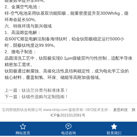
能量效率提升至85%‌。
2、金属空气电池‌：
锌-空气电池采用钛基双功能阳极，能量密度提升至300Wh/kg，循
环寿命延长50%‌。
六、特殊环境与新兴领域‌
1、高温熔盐电解‌：
在600℃熔盐电解法制备海绵钛时，铂金钛阳极稳定运行5000小
时，阴极钛纯度达99.99%‌。
2、微电子制造‌：
晶圆清洗工艺中，钛阳极实现0.1μm级镀层均匀性控制，适配半导体
精密加工需求‌。
钛阳极通过耐腐蚀、高催化活性及结构稳定性，成为电化学工业的
核心材料，覆盖制氢、环保、储能等高附加值领域‌。
上一篇：钛法兰分类与标准体系！
下一篇：钛锻件选购与定制指南！
宝鸡荣德胜钛业有限公司 www.rdsty.com 版权所有--SEO技术支持：
麦思科技
陕
ICP备2021012091号



网站首页
电话咨询
联系我们