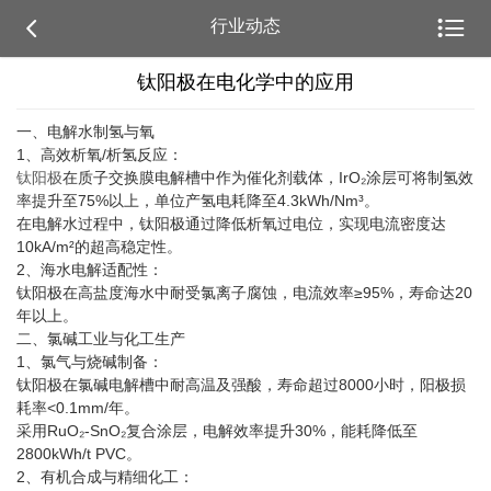


行业动态
钛阳极在电化学中的应用
一、电解水制氢与氧‌
1、高效析氧/析氢反应‌：
钛阳极
在质子交换膜电解槽中作为催化剂载体，IrO₂涂层可将制氢效
率提升至75%以上，单位产氢电耗降至4.3kWh/Nm³‌。
在电解水过程中，钛阳极通过降低析氧过电位，实现电流密度达
10kA/m²的超高稳定性‌。
2、海水电解适配性‌：
钛阳极在高盐度海水中耐受氯离子腐蚀，电流效率≥95%，寿命达20
年以上‌。
二、氯碱工业与化工生产‌
1、氯气与烧碱制备‌：
钛阳极在氯碱电解槽中耐高温及强酸，寿命超过8000小时，阳极损
耗率<0.1mm/年‌。
采用RuO₂-SnO₂复合涂层，电解效率提升30%，能耗降低至
2800kWh/t PVC‌。
2、有机合成与精细化工‌：