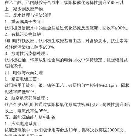
在乙二醇、己内酰胺等合成中，钛阳极催化选择性提升至98%以
上，减少副反应产物‌。
三、废水处理与污染治理‌
1、重金属离子去除‌：
钛阳极促使废水中的重金属通过氧化还原反应沉淀，回收率≥90%‌。
2、有机污染物降解‌：
利用电芬顿反应，钛阳极生成羟基自由基，对含酚废水、抗生素等
难降解污染物去除率≥90%‌。
3、放射性污染物处理‌：
钛阳极在铀、钚等放射性金属的电解回收中保持稳定，抗强辐射及
腐蚀环境‌。
四、电镀与表面处理‌
1、精密电镀工艺‌：
钛阳极用于镀金、银、铬等工艺，镀层均匀性控制在±0.1μm，阳极
泥渣率降低50%‌。
2、航空航天部件处理‌：
钛合金发动机叶片通过钛阳极氧化形成致密氧化膜，耐蚀性提升3倍
以上，电流效率达95%‌。
五、新能源储能与材料制备‌
1、液流电池系统‌：
钒液流电池中，钛阳极使用寿命达10年，循环次数突破20000次，