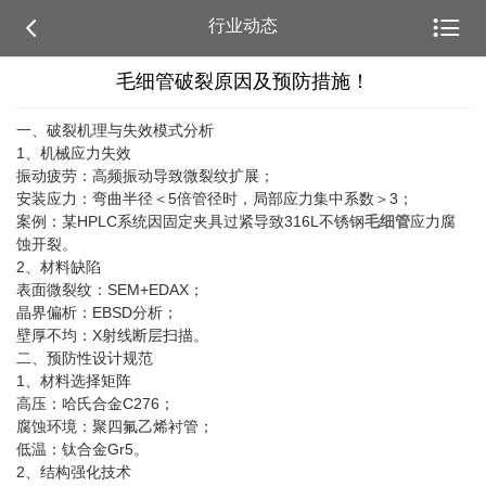


行业动态
毛细管破裂原因及预防措施！
一、破裂机理与失效模式分析‌
1、机械应力失效‌
振动疲劳‌：高频振动导致微裂纹扩展；
安装应力‌：弯曲半径＜5倍管径时，局部应力集中系数＞3；
案例：某HPLC系统因固定夹具过紧导致316L不锈钢
毛细管
应力腐
蚀开裂。
2、材料缺陷‌
表面微裂纹：SEM+EDAX；
晶界偏析：EBSD分析；
壁厚不均：X射线断层扫描。
二、预防性设计规范‌
1、材料选择矩阵‌
高压：哈氏合金C276；
腐蚀环境：聚四氟乙烯衬管；
低温：钛合金Gr5。
2、结构强化技术‌