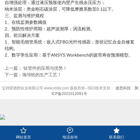
自增强处理‌：通过液压预胀使内壁产生残余压应力；
纳米涂层‌：类金刚石碳涂层，可降低摩擦系数至0.1以下。
三、监测与维护规程‌
1、在线监测参数阈值‌
2、预防性维护周期‌：超声波测厚；涡流检测。
四、前沿解决方案‌
1、智能毛细管系统‌：嵌入式FBG光纤传感器；形状记忆合金自修复
结构。
2、数字孪生应用‌：基于ANSYS Workbench的疲劳寿命预测模型。
上一篇： 钛管件的应用与优势！
下一篇：海绵锆的生产工艺！
宝鸡荣德胜钛业有限公司 www.rdsty.com 版权所有--SEO技术支持：
麦思科技
陕
ICP备2021012091号



网站首页
电话咨询
联系我们